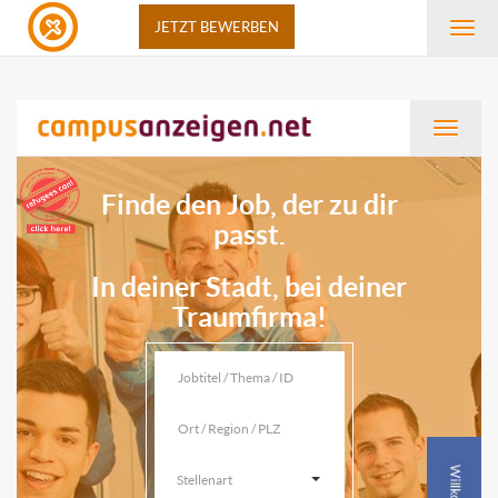
JETZT BEWERBEN
Navi
anze