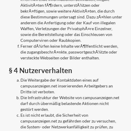
AktivitÃ¤ten fÃ¶rdern, unterstÃ¼tzen oder
bekrÃ¤ftigen, sowie weitere AktivitÃ¤ten, die durch
diese Bestimmungen untersagt sind. Dazu zÃ¤hlen unter
anderem die Anfertigung oder der Kauf von illegalen
Waffen, Verletzungen der PrivatsphÃ¤re Einzelner,
sowie die Bereitstellung oder das Einschleusen von
Computerviren oder Raubkopien.
Ferner dÃ¼rfen keine Inhalte verÃ¶ffentlicht werden,
die zugangsbeschrÃ¤nkte, passwortgeschÃ¼tzte oder
versteckte Webseiten oder Bilder enthalten.
§ 4 Nutzerverhalten
Die Weitergabe der Kontaktdaten eines auf
campusanzeigen.net inserierenden Arbeitgebers an
Dritte ist verboten.
Die Infrastruktur der Website von campusanzeigen.net
darf durch übermäßig belastende Aktionen nicht
gestört werden.
Es ist nicht erlaubt, die Sicherheit von
campusanzeigen.net zu gefährden oder zu versuchen,
die System- oder Netzwerkanfälligkeit zu prüfen, zu