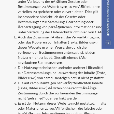
unter Verletzung der gÃ¼ltigen Gesetze oder
Bestimmungen zu Ã¼bertragen, zu verÃ¶ffentlichen, zu
verteilen, zu speichern oder zu vernichten. Dies gilt
insbesondere hinsichtlich der Gesetze oder
Bestimmungen zur Sammlung, Bearbeitung oder
Ãœbertragung von persÃ¶nlichen Informationen und
unter Verletzung der Datenschutzrichtlinien von CAN.
Auch das ZusammenfÃ¼hren, die VervielfÃ¤ltigung
oder das Kopieren von Inhalten (Texte, Bilder usw.)
dieser Website in einer Weise, die durch die
vorliegenden Bestimmungen untersagt ist, ist den
Nutzern nicht erlaubt. Dies gilt ebenso fÃ¼r
abgelaufene Stellenanzeigen.
Die Nutzung technischer und/oder anderer Hilfsmittel
zur Datensammlung und -auswertung der Inhalte (Texte,
Bilder usw.) von campusanzeigen.net ist nicht gestattet.
Die auf campusanzeigen.net verÃ¶ffentlichten Inhalte
(Texte, Bilder usw.) dÃ¼rfen ohne rechtmÃ¤ÃŸige
Zustimmung durch die vorliegenden Bestimmungen
nicht "geframed" oder verlinkt werden.
Es ist den Nutzern dieser Website nicht gestattet, Inhalte
oder Materialien zu verÃ¶ffentlichen, die falsche oder
irrefÃ¼hrende Informationen beinhalten, illegale