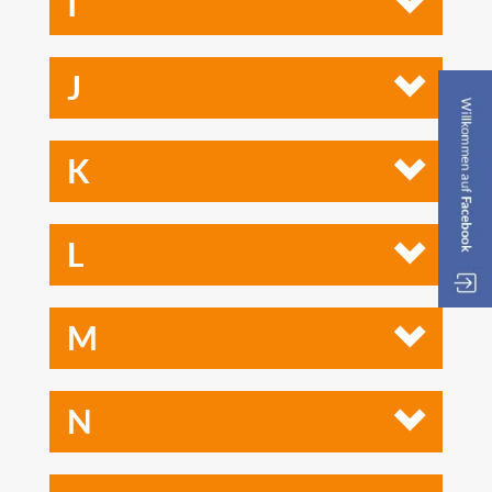
I
J
K
L
M
N