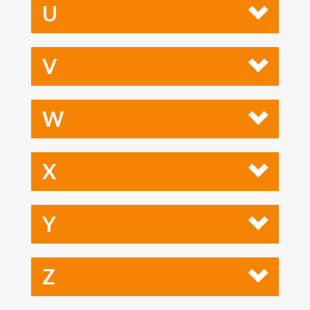
U
V
W
X
Y
Z