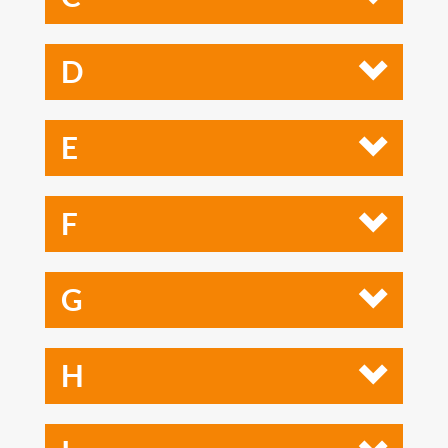
D
E
F
G
H