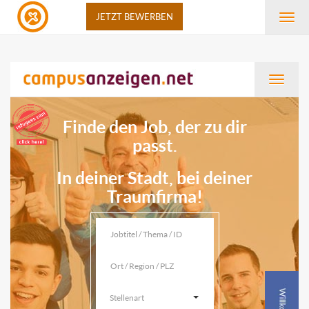
JETZT BEWERBEN
Navi
anze