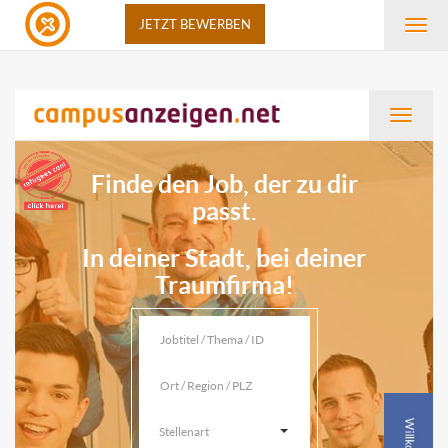
JETZT BEWERBEN
Navi
anze