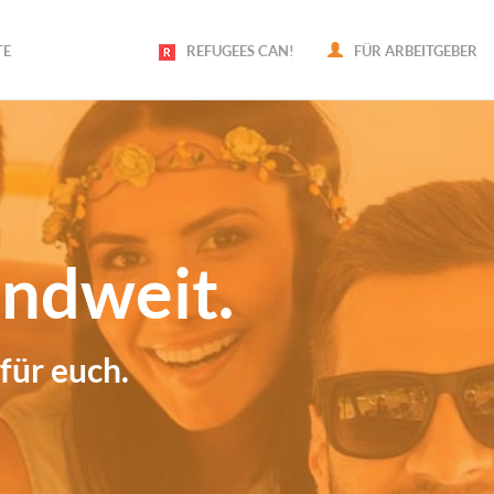
TE
REFUGEES CAN!
FÜR ARBEITGEBER
dweit.
euch.