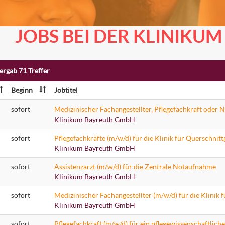
JOBS BEI DER KLINIKU
ergab 71 Treffer
Beginn
Jobtitel
sofort
Klinikum Bayreuth GmbH
sofort
Pflegefachkräfte (m/w/d) für die Klinik für Querschnit
Klinikum Bayreuth GmbH
sofort
Assistenzarzt (m/w/d) für die Zentrale Notaufnahme
Klinikum Bayreuth GmbH
sofort
Klinikum Bayreuth GmbH
sofort
Pflegefachkraft (m/w/d) für ein pflegewissenschaftlich