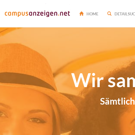
HOME
DETAILSU
Wir samm
Sämtliche Jo