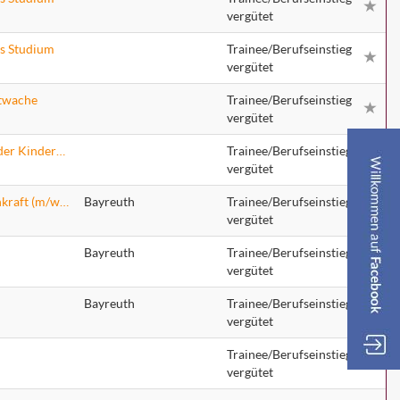
vergütet
es Studium
Trainee/Berufseinstieg
vergütet
htwache
Trainee/Berufseinstieg
vergütet
Pädiatrische Pflegefachkraft (m/w/d) für die Stationen der Kinderklinik
Trainee/Berufseinstieg
vergütet
OTA / Operationstechnischer Assistent / OP-Pflegefachkraft (m/w/d)
Bayreuth
Trainee/Berufseinstieg
vergütet
Bayreuth
Trainee/Berufseinstieg
vergütet
Bayreuth
Trainee/Berufseinstieg
vergütet
Trainee/Berufseinstieg
vergütet