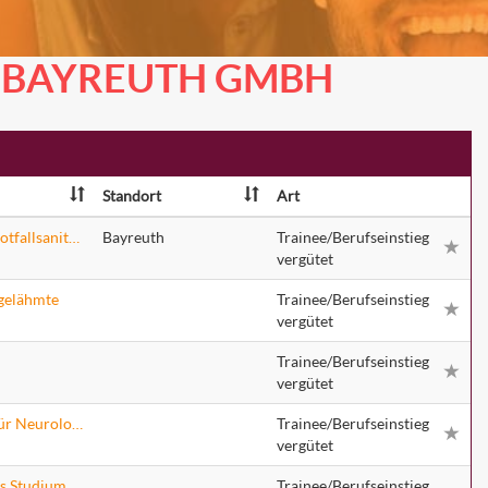
M BAYREUTH GMBH
Standort
Art
Medizinischer Fachangestellter, Pflegefachkraft oder Notfallsanitäter (m/w/d) für das Herzkatheterlabor
Bayreuth
Trainee/Berufseinstieg
vergütet
tgelähmte
Trainee/Berufseinstieg
vergütet
Trainee/Berufseinstieg
vergütet
Medizinischer Fachangestellter (m/w/d) für die Klinik für Neurologie
Trainee/Berufseinstieg
vergütet
es Studium
Trainee/Berufseinstieg