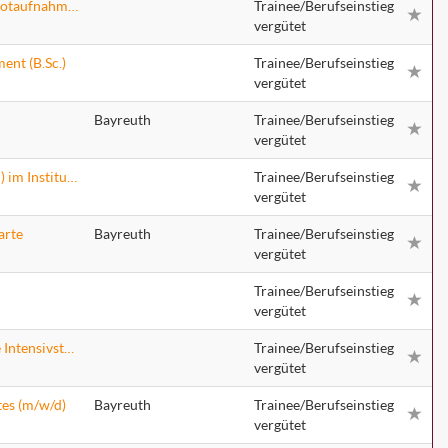
Pflegefachkräfte und Notfallsanitäter (m/w/d) für die Notaufnahmen inkl. Chest Pain Unit und Aufnahmestation
Trainee/Berufseinstieg
vergütet
ent (B.Sc.)
Trainee/Berufseinstieg
vergütet
Bayreuth
Trainee/Berufseinstieg
vergütet
Medizinischer Technologe für Radiologie (MTR) (m/w/d) im Institut für Radiologie und interventionelle Therapie
Trainee/Berufseinstieg
vergütet
arte
Bayreuth
Trainee/Berufseinstieg
vergütet
Trainee/Berufseinstieg
vergütet
Pflegefachkräfte (m/w/d) für unsere kardiochirurgische Intensivstation (Station 58) mit und ohne Fachweiterbildung
Trainee/Berufseinstieg
vergütet
tes (m/w/d)
Bayreuth
Trainee/Berufseinstieg
vergütet