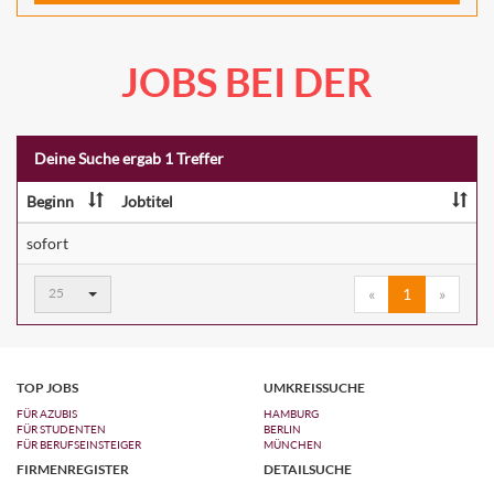
JOBS BEI DER
Deine Suche ergab 1 Treffer
Beginn
Jobtitel
sofort
Ergebnisse
25
«
1
»
pro
Seite:
TOP JOBS
UMKREISSUCHE
FÜR AZUBIS
HAMBURG
FÜR STUDENTEN
BERLIN
FÜR BERUFSEINSTEIGER
MÜNCHEN
FIRMENREGISTER
DETAILSUCHE