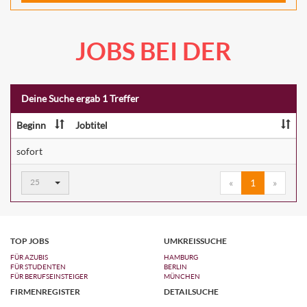
JOBS BEI DER
Deine Suche ergab 1 Treffer
Beginn
Jobtitel
sofort
Ergebnisse
25
«
1
»
pro
Seite:
TOP JOBS
UMKREISSUCHE
FÜR AZUBIS
HAMBURG
FÜR STUDENTEN
BERLIN
FÜR BERUFSEINSTEIGER
MÜNCHEN
FIRMENREGISTER
DETAILSUCHE