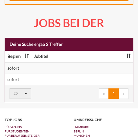
JOBS BEI DER
Deine Suche ergab 2 Treffer
Beginn
Jobtitel
sofort
sofort
Ergebnisse
25
«
1
»
pro
Seite:
TOP JOBS
UMKREISSUCHE
FÜR AZUBIS
HAMBURG
FÜR STUDENTEN
BERLIN
FÜR BERUFSEINSTEIGER
MÜNCHEN