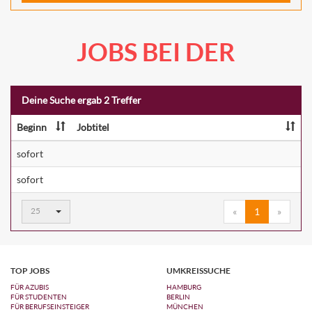
JOBS BEI DER
Deine Suche ergab 2 Treffer
Beginn
Jobtitel
sofort
sofort
Ergebnisse
25
«
1
»
pro
Seite:
TOP JOBS
UMKREISSUCHE
FÜR AZUBIS
HAMBURG
FÜR STUDENTEN
BERLIN
FÜR BERUFSEINSTEIGER
MÜNCHEN