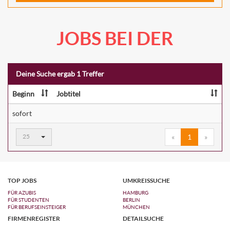
JOBS BEI DER
Deine Suche ergab 1 Treffer
Beginn
Jobtitel
sofort
Ergebnisse
25
«
1
»
pro
Seite:
TOP JOBS
UMKREISSUCHE
FÜR AZUBIS
HAMBURG
FÜR STUDENTEN
BERLIN
FÜR BERUFSEINSTEIGER
MÜNCHEN
FIRMENREGISTER
DETAILSUCHE